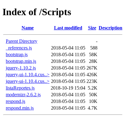
Index of /Scripts
Name
Last modified
Size
Description
Parent Directory
-
_references.js
2018-05-04 11:05
588
bootstrap.js
2018-05-04 11:05
58K
bootstrap.min.js
2018-05-04 11:05
28K
jquery-1.10.2.js
2018-05-04 11:05
267K
jquery-ui-1.10.4.cus..>
2018-05-04 11:05
426K
jquery-ui-1.10.4.cus..>
2018-05-04 11:05
223K
listaReportes.js
2018-10-19 15:04
5.2K
modernizr-2.6.2.js
2018-05-04 11:05
50K
respond.js
2018-05-04 11:05
10K
respond.min.js
2018-05-04 11:05
4.7K